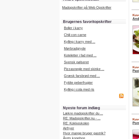
Madopskrifter på Web Opskrifter
Kuve
And
Brugernes favoritopskrifter
Boller i karry
Chili con carne
Kylling i karry med ...
Mørbradgryde
Koteletter i fad med ...
Svensk pølseret
Kuve
Pizzasnegle med skinke ...
Pas
Græsk farsbrød med ...
Fyldte peberfrugter
Kylling i cola med ris
Nyeste forum indlæg
Lækre madopskrifter du ...
RE: Madopskrifter.nu - ...
Kuve
Por
RE: Kokkeskolen
Airfryer
Hvor mange bruger gastrik?
Årets kogebog