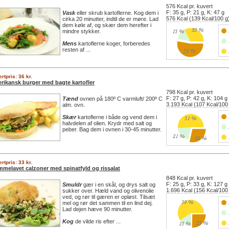
576 Kcal pr. kuvert
F: 35 g, P: 21 g, K: 47 g
Vask
eller skrub kartoflerne. Kog dem i
576 Kcal (139 Kcal/100 g
cirka 20 minutter, indtil de er møre. Lad
dem køle af, og skær dem herefter i
mindre stykker.
Mens
kartoflerne koger, forberedes
resten af ...
rtpris: 36 kr.
rikansk burger med bagte kartofler
798 Kcal pr. kuvert
F: 27 g, P: 42 g, K: 104 g
Tænd
ovnen på 180º C varmluft/ 200º C
3.193 Kcal (107 Kcal/100
alm. ovn.
Skær
kartoflerne i både og vend dem i
halvdelen af olien. Krydr med salt og
peber. Bag dem i ovnen i 30-45 minutter.
rtpris: 33 kr.
mmelavet calzoner med spinatfyld og rissalat
848 Kcal pr. kuvert
F: 25 g, P: 33 g, K: 127 g
Smuldr
gær i en skål, og drys salt og
1.696 Kcal (156 Kcal/100
sukker over. Hæld vand og olivenolie
ved, og rør til gæren er opløst. Tilsæt
mel og rør det sammen til en lind dej.
Lad dejen hæve 90 minutter.
Kog
de vilde ris efter ...