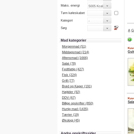
Maks. energi
Tøm køleskabet
Kategori
Søg
A
G
Mad kategorier
Morgenmad (51)
Kuve
Gule
Middagsmad (214)
Aftensmad (1666)
Salat (78)
Fedtfattig (427)
Fisk (224)
Grill (77)
Brød og Kager (191)
Højtider (92)
DDV (67)
Kuve
Sal
Billige opskrifter (850)
Hurtig mad (1435)
Tærter (19)
Økologi (45)
Andre opskriftssider