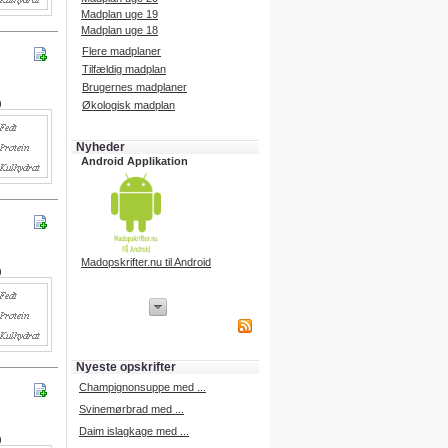
Madplan uge 19
Madplan uge 18
Flere madplaner
Tilfældig madplan
Brugernes madplaner
)
Økologisk madplan
Nyheder
Android Applikation
Madopskrifter.nu til Android
)
iPhone Applikation
iPhone applikation.
Hent vores iPhone applikation på
APP Store i dag.
Nyeste opskrifter
iPhone udvikling
Champignonsuppe med ...
Svinemørbrad med ...
Daim islagkage med ...
)