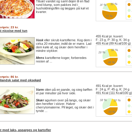
Tilsæt vandet og saml dejen til en flad
rund klump, som pakkes ind i
husholdningsfilm og lægges på køl et
kvarter.
rtpris: 23 kr.
at nicoise med tun
455 Kcal pr. kuvert
F: 23 g, P: 30 g, K: 34 g
Vask
eller skrub kartoflerne. Kog dem i
455 Kcal (89 Kcal/100 g)
cirka 20 minutter, indtil de er møre. Lad
dem køle af, og skær dem herefter i
mindre stykker.
Mens
kartoflerne koger, forberedes
resten af ...
rtpris: 86 kr.
ilandsk salat med oksekød
491 Kcal pr. kuvert
F: 24 g, P: 45 g, K: 24 g
Varm
olien på en pande, og steg bøffen
491 Kcal (111 Kcal/100 g)
et par minutter på hver side.
Skær
agurken over på langs, og skær
den herefter i skiver. Halver
cherrytomaterne. Pil løget, og skær det i
tynde ...
t med laks, asparges og kartofler