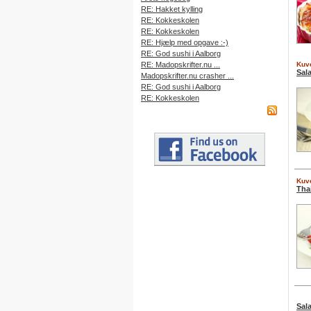
RE: Hakket kylling
RE: Kokkeskolen
RE: Kokkeskolen
RE: Hjælp med opgave :-)
RE: God sushi i Aalborg
RE: Madopskrifter.nu ...
Kuve
Sal
Madopskrifter.nu crasher ...
RE: God sushi i Aalborg
RE: Kokkeskolen
Kuve
Tha
Sala