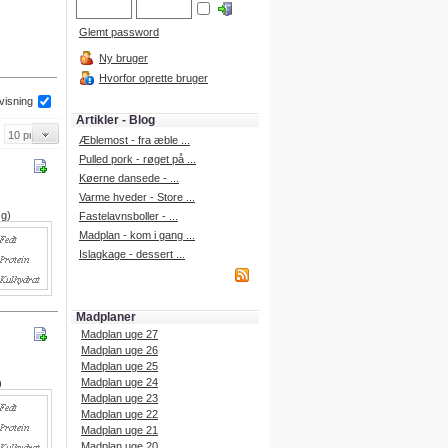
Glemt password
Ny bruger
Hvorfor oprette bruger
 visning
Artikler - Blog
Æblemost - fra æble ...
Pulled pork - røget på ...
Køerne dansede - ...
Varme hveder - Store ...
 g)
Fastelavnsboller - ...
Madplan - kom i gang ...
Islagkage - dessert ...
Madplaner
Madplan uge 27
Madplan uge 26
Madplan uge 25
Madplan uge 24
)
Madplan uge 23
Madplan uge 22
Madplan uge 21
Madplan uge 20