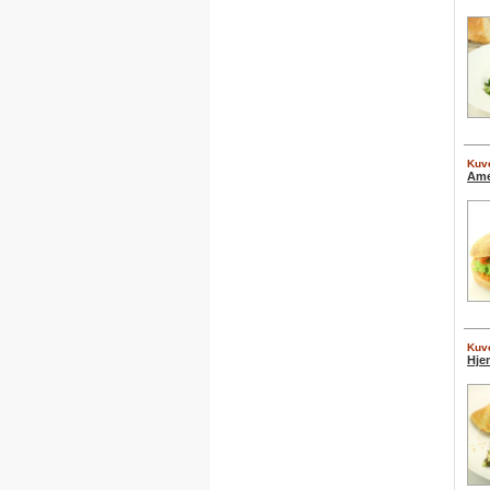
Kuve
Ame
Kuve
Hje