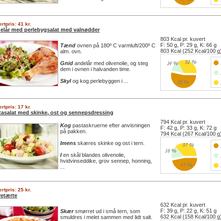
rtpris: 41 kr.
elår med perlebygsalat med valnødder
803 Kcal pr. kuvert
F: 50 g, P: 29 g, K: 66 g
Tænd
ovnen på 180º C varmluft/200º C
803 Kcal (252 Kcal/100 g
alm. ovn.
Gnid
andelår med olivenolie, og steg
dem i ovnen i halvanden time.
Skyl
og kog perlebyggen i ...
rtpris: 17 kr.
tasalat med skinke, ost og sennepsdressing
794 Kcal pr. kuvert
Kog
pastaskruerne efter anvisningen
F: 42 g, P: 33 g, K: 72 g
på pakken.
794 Kcal (267 Kcal/100 g
Imens
skæres skinke og ost i tern.
I
en skål blandes olivenolie,
hvidvinseddike, grov sennep, honning,
...
rtpris: 25 kr.
retærte
632 Kcal pr. kuvert
F: 39 g, P: 22 g, K: 51 g
Skær
smørret ud i små tern, som
632 Kcal (158 Kcal/100 g
smuldres i melet sammen med lidt salt.