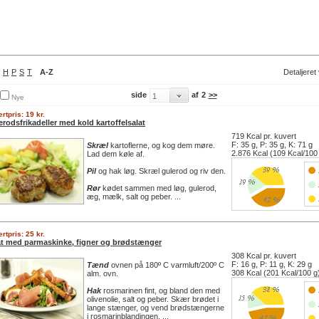
H
P
S
T
A-Z
Detaljeret
side
af
2
>>
Nye
rtpris: 19 kr.
rodsfrikadeller med kold kartoffelsalat
719 Kcal pr. kuvert
F: 35 g, P: 35 g, K: 71 g
Skræl
kartoflerne, og kog dem møre.
2.876 Kcal (109 Kcal/100
Lad dem køle af.
Pil
og hak løg. Skræl gulerod og riv den.
Rør
kødet sammen med løg, gulerod,
æg, mælk, salt og peber. ...
rtpris: 25 kr.
at med parmaskinke, figner og brødstænger
308 Kcal pr. kuvert
F: 16 g, P: 11 g, K: 29 g
Tænd
ovnen på 180º C varmluft/200º C
308 Kcal (201 Kcal/100 g
alm. ovn.
Hak
rosmarinen fint, og bland den med
olivenolie, salt og peber. Skær brødet i
lange stænger, og vend brødstængerne
i rosmarinblandingen. ...