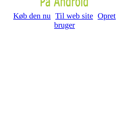
Køb den nu
Til web site
Opret
bruger