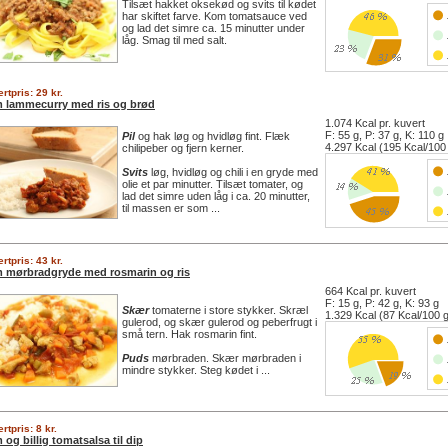
Tilsæt hakket oksekød og svits til kødet
har skiftet farve. Kom tomatsauce ved
og lad det simre ca. 15 minutter under
låg. Smag til med salt.
rtpris: 29 kr.
 lammecurry med ris og brød
1.074 Kcal pr. kuvert
F: 55 g, P: 37 g, K: 110 g
Pil
og hak løg og hvidløg fint. Flæk
4.297 Kcal (195 Kcal/100
chilipeber og fjern kerner.
Svits
løg, hvidløg og chili i en gryde med
olie et par minutter. Tilsæt tomater, og
lad det simre uden låg i ca. 20 minutter,
til massen er som ...
rtpris: 43 kr.
 mørbradgryde med rosmarin og ris
664 Kcal pr. kuvert
F: 15 g, P: 42 g, K: 93 g
Skær
tomaterne i store stykker. Skræl
1.329 Kcal (87 Kcal/100 
gulerod, og skær gulerod og peberfrugt i
små tern. Hak rosmarin fint.
Puds
mørbraden. Skær mørbraden i
mindre stykker. Steg kødet i ...
rtpris: 8 kr.
og billig tomatsalsa til dip