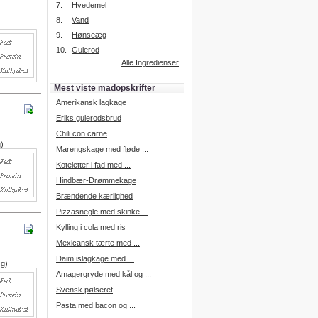
7.
Hvedemel
8.
Vand
9.
Hønseæg
Intelligent søgning
10.
Gulerod
Få foreslået opskrifter.
Alle Ingredienser
Madopskrifter.nu sætter igen
standarden for opskriftssøgning.
Mest viste madopskrifter
Prøv vores nye "Foreslå
opskrifter" funktion.
Amerikansk lagkage
Læs mere her.
Eriks gulerodsbrud
Chili con carne
g)
Marengskage med fløde ...
Mad Forum
Koteletter i fad med ...
Vi har nu oprettet et mad forum,
hvor i kan dele jeres erfaringer.
Hindbær-Drømmekage
Log på med dine oplysninger fra
Brændende kærlighed
Madopskrifter.nu.
Gå til forum
Pizzasnegle med skinke ...
Kylling i cola med ris
Mexicansk tærte med ...
Daim islagkage med ...
 g)
Indkøbsliste på SMS
Amagergryde med kål og ...
Du kan få tilsendt din indkøbsliste
Svensk pølseret
på SMS.
Pasta med bacon og ...
For at benytte SMS funktionen,
skal du være logget på, og have