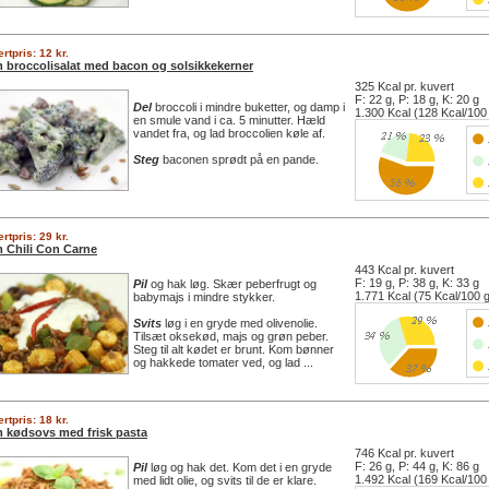
rtpris: 12 kr.
 broccolisalat med bacon og solsikkekerner
325 Kcal pr. kuvert
F: 22 g, P: 18 g, K: 20 g
Del
broccoli i mindre buketter, og damp i
1.300 Kcal (128 Kcal/100
en smule vand i ca. 5 minutter. Hæld
vandet fra, og lad broccolien køle af.
Steg
baconen sprødt på en pande.
rtpris: 29 kr.
 Chili Con Carne
443 Kcal pr. kuvert
F: 19 g, P: 38 g, K: 33 g
Pil
og hak løg. Skær peberfrugt og
1.771 Kcal (75 Kcal/100 
babymajs i mindre stykker.
Svits
løg i en gryde med olivenolie.
Tilsæt oksekød, majs og grøn peber.
Steg til alt kødet er brunt. Kom bønner
og hakkede tomater ved, og lad ...
rtpris: 18 kr.
 kødsovs med frisk pasta
746 Kcal pr. kuvert
F: 26 g, P: 44 g, K: 86 g
Pil
løg og hak det. Kom det i en gryde
1.492 Kcal (169 Kcal/100
med lidt olie, og svits til de er klare.