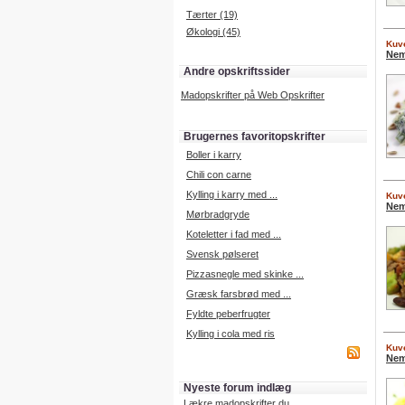
Tærter (19)
Økologi (45)
Kuve
Nem
Andre opskriftssider
Madopskrifter på Web Opskrifter
Brugernes favoritopskrifter
Boller i karry
Chili con carne
Kylling i karry med ...
Kuve
Nem
Mørbradgryde
Koteletter i fad med ...
Svensk pølseret
Pizzasnegle med skinke ...
Græsk farsbrød med ...
Fyldte peberfrugter
Kylling i cola med ris
Kuve
Nem
Nyeste forum indlæg
Lækre madopskrifter du ...