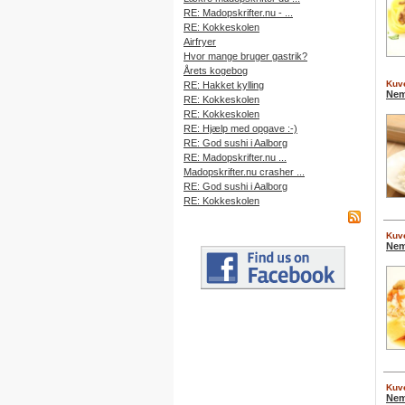
RE: Madopskrifter.nu - ...
RE: Kokkeskolen
Airfryer
Hvor mange bruger gastrik?
Årets kogebog
Kuve
RE: Hakket kylling
Nem
RE: Kokkeskolen
RE: Kokkeskolen
RE: Hjælp med opgave :-)
RE: God sushi i Aalborg
RE: Madopskrifter.nu ...
Madopskrifter.nu crasher ...
RE: God sushi i Aalborg
RE: Kokkeskolen
Kuve
Nem
Kuve
Nem 