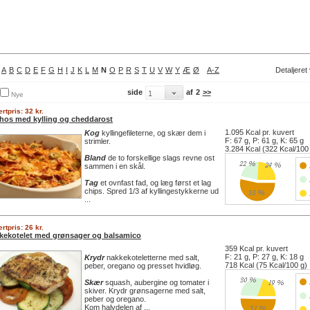
A
B
C
D
E
F
G
H
I
J
K
L
M
N
O
P
R
S
T
U
V
W
Y
Æ
Ø
A-Z
Detaljeret
side
af
2
>>
Nye
rtpris: 32 kr.
hos med kylling og cheddarost
1.095 Kcal pr. kuvert
Kog
kyllingefileterne, og skær dem i
F: 67 g, P: 61 g, K: 65 g
strimler.
3.284 Kcal (322 Kcal/100
Bland
de to forskellige slags revne ost
sammen i en skål.
Tag
et ovnfast fad, og læg først et lag
chips. Spred 1/3 af kyllingestykkerne ud
...
rtpris: 26 kr.
kekotelet med grønsager og balsamico
359 Kcal pr. kuvert
F: 21 g, P: 27 g, K: 18 g
Krydr
nakkekoteletterne med salt,
718 Kcal (75 Kcal/100 g)
peber, oregano og presset hvidløg.
Skær
squash, aubergine og tomater i
skiver. Krydr grønsagerne med salt,
peber og oregano.
Kom halvdelen af ...