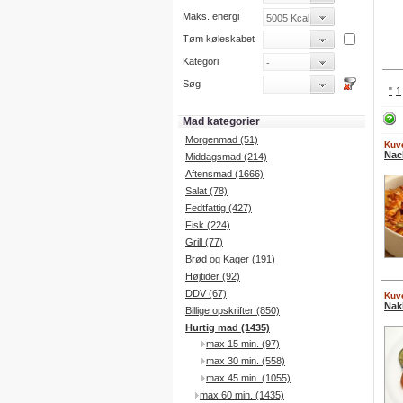
Maks. energi
Tøm køleskabet
Kategori
Søg
"
1
Mad kategorier
Morgenmad (51)
Kuve
Nac
Middagsmad (214)
Aftensmad (1666)
Salat (78)
Fedtfattig (427)
Fisk (224)
Grill (77)
Brød og Kager (191)
Højtider (92)
DDV (67)
Kuve
Nak
Billige opskrifter (850)
Hurtig mad (1435)
max 15 min. (97)
max 30 min. (558)
max 45 min. (1055)
max 60 min. (1435)