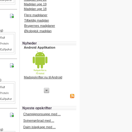
Madplan uge 19
Madplan uge 18
Flere madplaner
Tilfældig madplan
Brugernes madplaner
 g)
Økologisk madplan
Nyheder
Android Applikation
Madopskrifter.nu til Android
g)
iPhone Applikation
iPhone applikation.
Hent vores iPhone applikation på
APP Store i dag.
Nyeste opskrifter
iPhone udvikling
Champignonsuppe med ...
Svinemørbrad med ...
Daim islagkage med ...
 g)