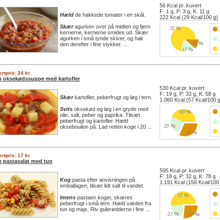
56 Kcal pr. kuvert
F: 1 g, P: 3 g, K: 11 g
Hæld
de hakkede tomater i en skål.
222 Kcal (29 Kcal/100 g)
Skær
agurken over på midten og fjern
kernerne, kernerne smides ud. Skær
agurken i små tynde skiver, og hak
den derefter i fine stykker. ...
rtpris: 24 kr.
 oksekødssuppe med kartofler
530 Kcal pr. kuvert
F: 19 g, P: 33 g, K: 58 g
Skær
kartofler, peberfrugt og løg i tern.
1.060 Kcal (57 Kcal/100 
Svits
oksekød og løg i en gryde med
olie, salt, peber og paprika. Tilsæt
peberfrugt og kartofler. Hæld
oksebouilon på. Lad retten koge i 20 ...
rtpris: 17 kr.
 pastasalat med tun
595 Kcal pr. kuvert
F: 18 g, P: 32 g, K: 78 g
Kog
pasta efter anvisningen på
1.191 Kcal (156 Kcal/100
emballagen, tilsæt lidt salt til vandet.
Imens
pastaen koger, skæres
peberfrugt i små tern. Hæld væden fra
tun og majs. Riv gulerødderne i fine ...