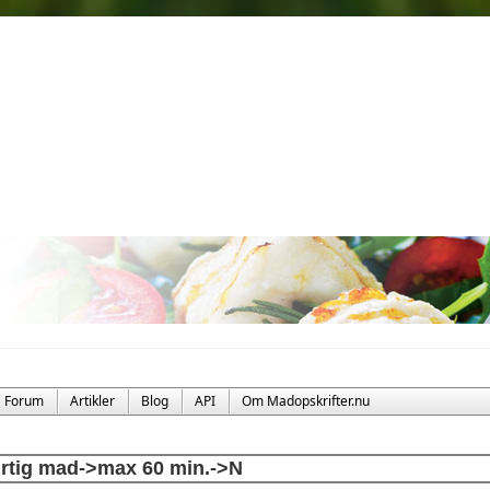
Forum
Artikler
Blog
API
Om Madopskrifter.nu
rtig mad->max 60 min.->N