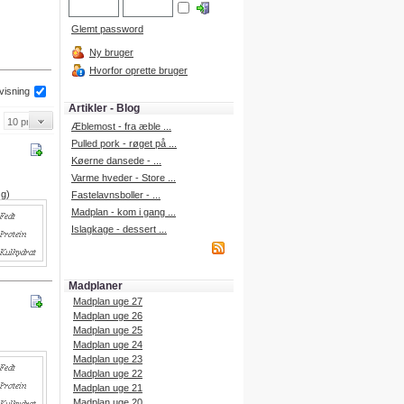
Glemt password
Ny bruger
Hvorfor oprette bruger
 visning
Artikler - Blog
Æblemost - fra æble ...
Pulled pork - røget på ...
Køerne dansede - ...
Varme hveder - Store ...
 g)
Fastelavnsboller - ...
Madplan - kom i gang ...
Islagkage - dessert ...
Madplaner
Madplan uge 27
Madplan uge 26
Madplan uge 25
Madplan uge 24
Madplan uge 23
Madplan uge 22
Madplan uge 21
Madplan uge 20