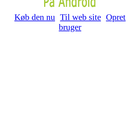
Køb den nu
Til web site
Opret
bruger