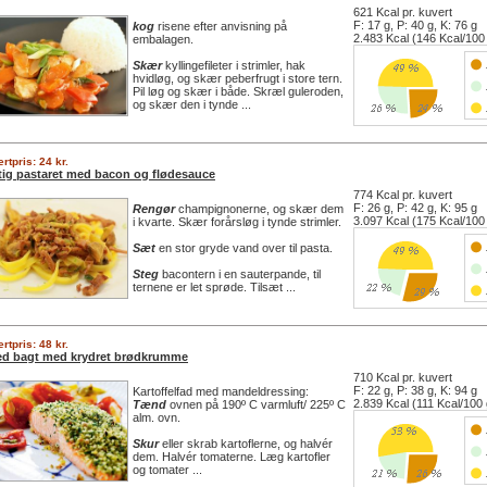
621 Kcal pr. kuvert
F: 17 g, P: 40 g, K: 76 g
kog
risene efter anvisning på
2.483 Kcal (146 Kcal/100
embalagen.
Skær
kyllingefileter i strimler, hak
hvidløg, og skær peberfrugt i store tern.
Pil løg og skær i både. Skræl guleroden,
og skær den i tynde ...
rtpris: 24 kr.
tig pastaret med bacon og flødesauce
774 Kcal pr. kuvert
F: 26 g, P: 42 g, K: 95 g
Rengør
champignonerne, og skær dem
3.097 Kcal (175 Kcal/100
i kvarte. Skær forårsløg i tynde strimler.
Sæt
en stor gryde vand over til pasta.
Steg
bacontern i en sauterpande, til
ternene er let sprøde. Tilsæt ...
rtpris: 48 kr.
ed bagt med krydret brødkrumme
710 Kcal pr. kuvert
F: 22 g, P: 38 g, K: 94 g
Kartoffelfad med mandeldressing:
2.839 Kcal (111 Kcal/100 
Tænd
ovnen på 190º C varmluft/ 225º C
alm. ovn.
Skur
eller skrab kartoflerne, og halvér
dem. Halvér tomaterne. Læg kartofler
og tomater ...