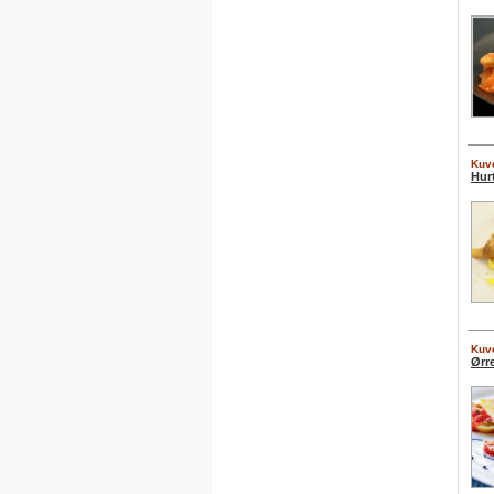
Kuve
Hur
Kuve
Ørr