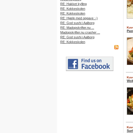
RE: Hakket kylling
RE: Kokkeskolen
RE: Kokkeskolen
RE: Hjælp med opgave :-)
RE: God sushi i Aalborg
RE: Madopskrifter.nu ...
Kuve
Pas
Madopskrifter.nu crasher ...
RE: God sushi i Aalborg
RE: Kokkeskolen
Kuve
Wok
Kuve
Sur