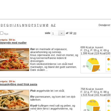
D
F
G
H
I
J
K
L
M
N
O
P
S
T
U
W
Ø
A-Z
Detaljeret
side
af
12
>>
Nye
rtpris: 59 kr.
nkegryde med nudler
699 Kcal pr. kuvert
Rør
en marinade af sojasauce,
F: 23 g, P: 55 g, K: 69 g
akaciehonning og sennep.
1.399 Kcal (119 Kcal/100
Knus stjerneanis evt. med en morter, og
brug kernerne/frøene indeni til
dressingen.
Kom skinkestrimlerne i en skål med
marinaden, og bland det godt sammen.
Dæk skålen ...
rtpris: 39 kr.
mesankylling med frisk pasta
758 Kcal pr. kuvert
Pisk
æggehvide let i en skål.
F: 22 g, P: 53 g, K: 88 g
1.515 Kcal (161 Kcal/100
Riv
parmesanen, og kom det i en dyb
tallerken.
Krydr
kyllingen med salt og peber, og
vend dem først i æggehviderne, og