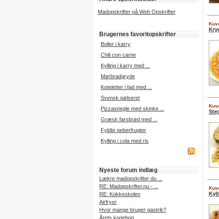
Madopskrifter på Web Opskrifter
Kuve
Kry
Brugernes favoritopskrifter
Boller i karry
Chili con carne
Kylling i karry med ...
Mørbradgryde
Koteletter i fad med ...
Svensk pølseret
Kuve
Pizzasnegle med skinke ...
Ste
Græsk farsbrød med ...
Fyldte peberfrugter
Kylling i cola med ris
Nyeste forum indlæg
Lækre madopskrifter du ...
RE: Madopskrifter.nu - ...
Kuve
Kyl
RE: Kokkeskolen
Airfryer
Hvor mange bruger gastrik?
Årets kogebog