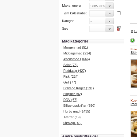
Maks. energi
Tøm køleskabet
Kategori
Søg
B
C
Mad kategorier
Morgenmad (51)
Kuve
Ski
Middagsmad (214)
Aftensmad (1666)
Salat (78)
Fedtfattig (427)
Fisk (224)
Grill (77)
Brød og Kager (191)
Højtider (92)
DDV (67)
Kuve
Par
Billige opskrifter (850)
Hurtig mad (1435)
Tærter (19)
Økologi (45)
Andre opskriftssider