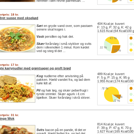
herefter i den revne parmesan. ...
rtpris: 18 kr.
dret suppe med oksekød
404 Kcal pr. kuvert
Sæt
en gryde vand over, som pastaen
F: 13 g, P: 32 g, K: 42 g
senere skal koges i.
1.615 Kcal (64 Kcal/100 
Vask
persillen og hak det.
Skær
forårsløg i små stykker og svits
dem i olivenolien 1 minut. Kom kødet
ved og steg til det ...
rtpris: 17 kr.
gte karrynudler med grøntsager og groft brød
489 Kcal pr. kuvert
Kog
nudlerne efter anvisning på
F: 5 g, P: 15 g, K: 95 g
pakken. Hæld vandet fra, og lad dem
1.955 Kcal (174 Kcal/100
køle lidt af.
Pil
og hak løg, og skær peberfrugt i
tynde strimler. Skær agurk i 4 cm
bjælker. Skær forårsløg i skrå skiver.
rtpris: 31 kr.
linge Wok
814 Kcal pr. kuvert
F: 39 g, P: 47 g, K: 70 g
Svits
bacon på en pande, til det er
1.627 Kcal (165 Kcal/100
sprødt. Hæld fedtet fra, og lad det