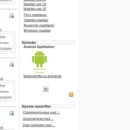
Madplan uge 19
Madplan uge 18
Flere madplaner
Tilfældig madplan
Brugernes madplaner
g)
Økologisk madplan
Nyheder
Android Applikation
Madopskrifter.nu til Android
 g)
iPhone Applikation
iPhone applikation.
Hent vores iPhone applikation på
APP Store i dag.
Nyeste opskrifter
iPhone udvikling
Champignonsuppe med ...
Svinemørbrad med ...
Daim islagkage med ...
 g)