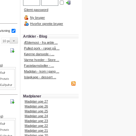
Glemt password
Ny bruger
Hvorfor oprette bruger
 visning
Artikler - Blog
Æblemost - fra æble ...
Pulled pork - røget på ...
Køerne dansede - ...
Varme hveder - Store ...
 g)
Fastelavnsboller - ...
Madplan - kom i gang ...
Islagkage - dessert ...
Madplaner
Madplan uge 27
Madplan uge 26
Madplan uge 25
Madplan uge 24
 g)
Madplan uge 23
Madplan uge 22
Madplan uge 21
Madplan uge 20