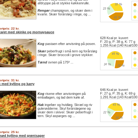
afdryppe på et stykke køkkenrulle.
Rengør
champignon, og skær dem i
kvarte. Skær forårsløg i ringe, og ...
rtpris: 22 kr.
taret med skinke og mornaysauce
628 Kcal pr. kuvert
F: 20 g, P: 38 g, K: 77 g
Kog
pastaen efter anvisning på posen.
1.255 Kcal (140 Kcal/100
Skær
peberfrugt i små tern og forårsløg
i ringe. Skær broccoli i grove stykker.
Tænd
ovnen på 175º ...
rtpris: 31 kr.
 med kylling og karry
646 Kcal pr. kuvert
F: 27 g, P: 35 g, K: 69 g
Kog
risene efter anvisningen på
1.291 Kcal (143 Kcal/100
emballagen, og lad dem køle af.
Hak
ingefær og hvidløg. Skræl og riv
gulerødderne. Skyl forårsløgene og
skær dem i skiver. Skær peberfrugt i
tern. Skyl asparges og ...
rtpris: 25 kr.
/sød kylling med grøntsager