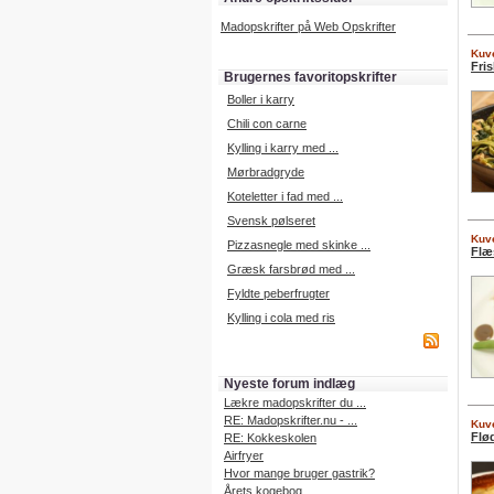
Madopskrifter på Web Opskrifter
Kuve
Fri
Brugernes favoritopskrifter
Boller i karry
Chili con carne
Kylling i karry med ...
Mørbradgryde
Koteletter i fad med ...
Svensk pølseret
Kuve
Pizzasnegle med skinke ...
Flæ
Græsk farsbrød med ...
Fyldte peberfrugter
Kylling i cola med ris
Nyeste forum indlæg
Lækre madopskrifter du ...
RE: Madopskrifter.nu - ...
Kuve
Flø
RE: Kokkeskolen
Airfryer
Hvor mange bruger gastrik?
Årets kogebog