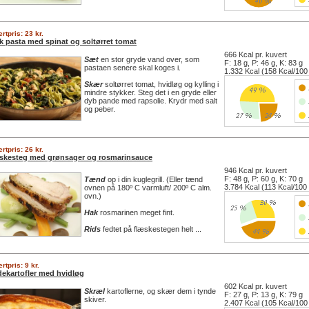
rtpris: 23 kr.
sk pasta med spinat og soltørret tomat
666 Kcal pr. kuvert
Sæt
en stor gryde vand over, som
F: 18 g, P: 46 g, K: 83 g
pastaen senere skal koges i.
1.332 Kcal (158 Kcal/100
Skær
soltørret tomat, hvidløg og kylling i
mindre stykker. Steg det i en gryde eller
dyb pande med rapsolie. Krydr med salt
og peber.
rtpris: 26 kr.
skesteg med grønsager og rosmarinsauce
946 Kcal pr. kuvert
F: 48 g, P: 60 g, K: 70 g
Tænd
op i din kuglegrill. (Eller tænd
3.784 Kcal (113 Kcal/100
ovnen på 180º C varmluft/ 200º C alm.
ovn.)
Hak
rosmarinen meget fint.
Rids
fedtet på flæskestegen helt ...
rtpris: 9 kr.
dekartofler med hvidløg
602 Kcal pr. kuvert
Skræl
kartoflerne, og skær dem i tynde
F: 27 g, P: 13 g, K: 79 g
skiver.
2.407 Kcal (105 Kcal/100