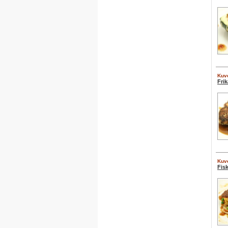
Kuve
Frik
Kuve
Fis