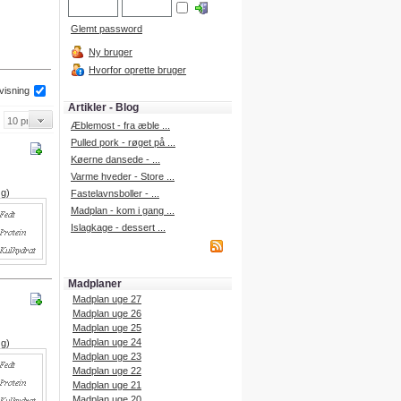
Glemt password
Ny bruger
Hvorfor oprette bruger
 visning
Artikler - Blog
Æblemost - fra æble ...
Pulled pork - røget på ...
Køerne dansede - ...
Varme hveder - Store ...
 g)
Fastelavnsboller - ...
Madplan - kom i gang ...
Islagkage - dessert ...
Madplaner
Madplan uge 27
Madplan uge 26
Madplan uge 25
Madplan uge 24
 g)
Madplan uge 23
Madplan uge 22
Madplan uge 21
Madplan uge 20