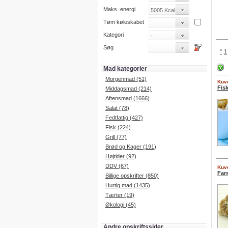
Maks. energi
Tøm køleskabet
Kategori
Søg
"
1
Mad kategorier
Morgenmad (51)
Kuve
Fis
Middagsmad (214)
Aftensmad (1666)
Salat (78)
Fedtfattig (427)
Fisk (224)
Grill (77)
Brød og Kager (191)
Højtider (92)
DDV (67)
Kuve
Far
Billige opskrifter (850)
Hurtig mad (1435)
Tærter (19)
Økologi (45)
Andre opskriftssider