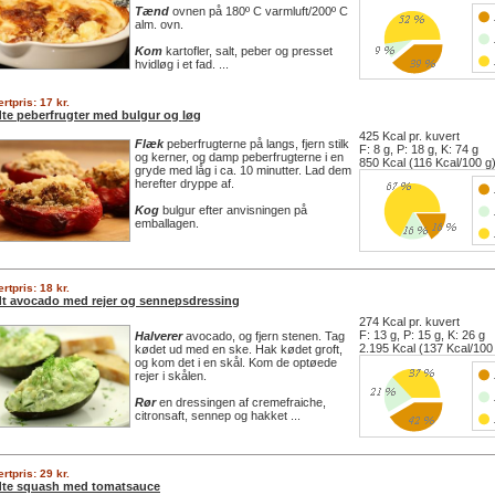
Tænd
ovnen på 180º C varmluft/200º C
alm. ovn.
Kom
kartofler, salt, peber og presset
hvidløg i et fad. ...
rtpris: 17 kr.
dte peberfrugter med bulgur og løg
425 Kcal pr. kuvert
Flæk
peberfrugterne på langs, fjern stilk
F: 8 g, P: 18 g, K: 74 g
og kerner, og damp peberfrugterne i en
850 Kcal (116 Kcal/100 g
gryde med låg i ca. 10 minutter. Lad dem
herefter dryppe af.
Kog
bulgur efter anvisningen på
emballagen.
rtpris: 18 kr.
dt avocado med rejer og sennepsdressing
274 Kcal pr. kuvert
F: 13 g, P: 15 g, K: 26 g
Halverer
avocado, og fjern stenen. Tag
2.195 Kcal (137 Kcal/100
kødet ud med en ske. Hak kødet groft,
og kom det i en skål. Kom de optøede
rejer i skålen.
Rør
en dressingen af cremefraiche,
citronsaft, sennep og hakket ...
rtpris: 29 kr.
dte squash med tomatsauce