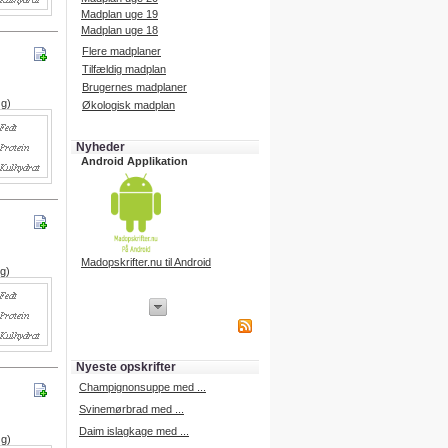
Madplan uge 19
Madplan uge 18
Flere madplaner
Tilfældig madplan
Brugernes madplaner
 g)
Økologisk madplan
Nyheder
Android Applikation
Madopskrifter.nu til Android
 g)
iPhone Applikation
iPhone applikation.
Hent vores iPhone applikation på
APP Store i dag.
Nyeste opskrifter
iPhone udvikling
Champignonsuppe med ...
Svinemørbrad med ...
Daim islagkage med ...
 g)