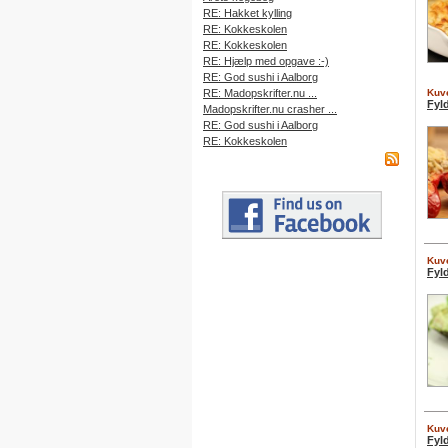
RE: Hakket kylling
RE: Kokkeskolen
RE: Kokkeskolen
RE: Hjælp med opgave :-)
RE: God sushi i Aalborg
RE: Madopskrifter.nu ...
Kuve
Fyl
Madopskrifter.nu crasher ...
RE: God sushi i Aalborg
RE: Kokkeskolen
Kuve
Fyl
Kuve
Fyl