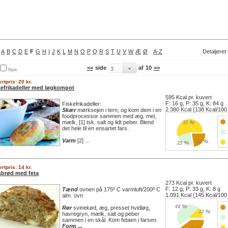
A
B
C
D
E
F
G
H
I
J
K
L
M
N
O
P
Q
R
S
T
U
V
W
Æ
Ø
A-Z
Detaljeret
<<
side
af
10
>>
Nye
rtpris: 20 kr.
kefrikadeller med løgkompot
595 Kcal pr. kuvert
F: 16 g, P: 35 g, K: 84 g
Fiskefrikadeller:
2.380 Kcal (138 Kcal/100
Skær
mørksejen i tern, og kom dem i en
foodprocessor sammen med æg, mel,
mælk, [1] tsk. salt og lidt peber. Blend
det hele til en ensartet fars.
Varm
[2] ...
rtpris: 14 kr.
sbrød med feta
273 Kcal pr. kuvert
F: 12 g, P: 33 g, K: 8 g
Tænd
ovnen på 175º C varmluft/200º C
1.091 Kcal (145 Kcal/100
alm. ovn
Rør
svinekød, æg, presset hvidløg,
havregryn, mælk, salt og peber
sammen i en skål. Kom fetaen i farsen.
Form
...