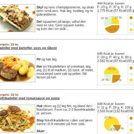
444 Kcal pr. kuvert
F: 23 g, P: 37 g, K: 27 g
Skyl
og rens champignonerne, og skær
1.775 Kcal (57 Kcal/100 
dem i små tern. Hak løg, hvidløg, og riv
gulerødderne.
Del
squashen på langs, udhul den
med en ske. Gem squash kødet,
og kom det i en skål ...
rtpris: 19 kr.
adeller med kartofler, sovs og råkost
645 Kcal pr. kuvert
F: 20 g, P: 40 g, K: 80 g
Pil
og hak løg.
2.582 Kcal (87 Kcal/100 
Rør
en frikadellefars af svinekød, løg,
æg, [1] dl af mælken, [2] spsk. af melet,
muskatnød samt salt og peber. Stil
farsen på køl.
rtpris: 22 kr.
kefrikadeller med tomatsauce og pasta
648 Kcal pr. kuvert
Hak
oliven og [1] løg fint, og bland det i
F: 11 g, P: 29 g, K: 109 g
fiskefarsen. Form ca. 2-3 fiskefrikadeller
2.593 Kcal (132 Kcal/100
pr. person.
Steg
fiskefrikadellerne i olien ved jævn
varme i 6-8 minutter på hver side.
Skær
...