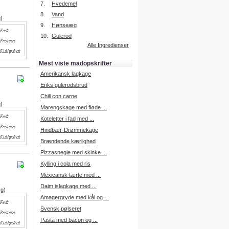
7.
Hvedemel
8.
Vand
g)
9.
Hønseæg
Intelligent søgning
10.
Gulerod
Få foreslået opskrifter.
Alle Ingredienser
Madopskrifter.nu sætter igen
standarden for opskriftssøgning.
Mest viste madopskrifter
Prøv vores nye "Foreslå
opskrifter" funktion.
Amerikansk lagkage
Læs mere her.
Eriks gulerodsbrud
Chili con carne
g)
Marengskage med fløde ...
Mad Forum
Koteletter i fad med ...
Vi har nu oprettet et mad forum,
hvor i kan dele jeres erfaringer.
Hindbær-Drømmekage
Log på med dine oplysninger fra
Brændende kærlighed
Madopskrifter.nu.
Gå til forum
Pizzasnegle med skinke ...
Kylling i cola med ris
Mexicansk tærte med ...
Daim islagkage med ...
 g)
Indkøbsliste på SMS
Amagergryde med kål og ...
Du kan få tilsendt din indkøbsliste
Svensk pølseret
på SMS.
Pasta med bacon og ...
For at benytte SMS funktionen,
skal du være logget på, og have